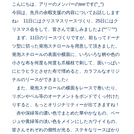
こんにちは、アリーのメンバーのteeです(^_^)
今回は、先月の余暇支援の内容についてお話しします
ね♪
11日
にはクリスマスリースづくり、25日にはク
リスマス会をして、皆さんで楽しみましたよ(*^▽^*)
まず、
11日のリース
づくりですが、前もってドーナ
ツ型に切った
発泡スチロール
を用意して頂きました。
発泡スチロールの表面や横面に、いろいろな柄や色の
小さな布を何度も何度も爪楊枝で刺して、面いっぱい
にヒラヒラとさせた布で埋めると、カラフルなオリジ
ナルのリースができました♪
また、発泡スチロールの横面をレースで巻いたり、
リボンやベル等のオーナメントをボンドでくっ付けた
りすると、もっとオリジナリティーが出てきますね！
赤や深緑等の濃い色でまとめた華やかなもの、ベー
ジュや黄緑等の淡い色をメインにしたカワイイもの、
皆さんそれぞれの個性が光る、ステキなリースばかり