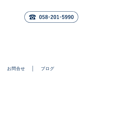
お問合せ
ブログ